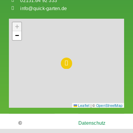
02151.64 92 333
info@quick-garten.de
+
−
Leaflet
|
©
OpenStreetMap
©
Datenschutz
Copyright
|