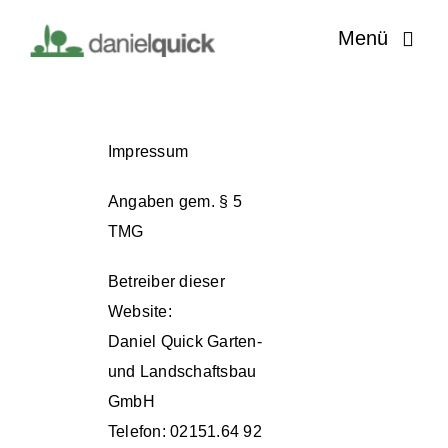
Zum
Menü
Inhalt
springen
Home
Impressum
News
Angaben gem. § 5
Leistungen
TMG
Events
Betreiber dieser
Website:
Über uns
Daniel Quick Garten-
und Landschaftsbau
Partner
GmbH
Telefon: 02151.64 92
Kontakt